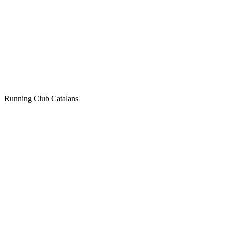
Pourquoi mettons-nous en place des adhésions payantes ?
Quels sont les horaires et lieux d’entraînement ?
Comment avoir un maillot un RCC ?
Qui contacter si j'ai une question ?
Running Club Catalans